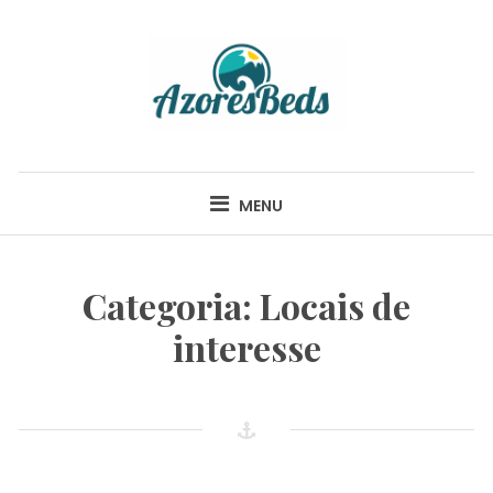
Skip
to
content
AZORESBEDS –
ALOJAMENTOS
MENU
LOCAIS – SÃO
Categoria:
Locais de
MIGUEL – AÇORES
interesse