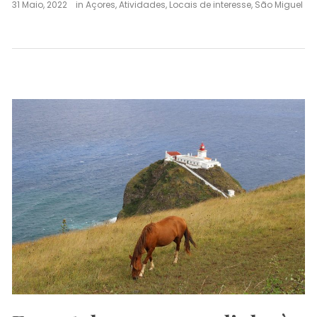
31 Maio, 2022
in
Açores
,
Atividades
,
Locais de interesse
,
São Miguel