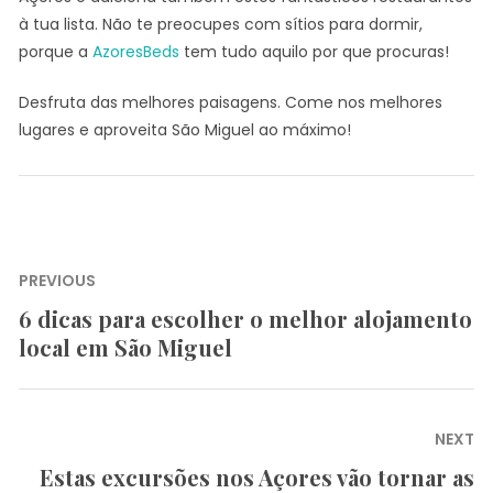
à tua lista. Não te preocupes com sítios para dormir,
porque a
AzoresBeds
tem tudo aquilo por que procuras!
Desfruta das melhores paisagens. Come nos melhores
lugares e aproveita São Miguel ao máximo!
Navegação
PREVIOUS
de
6 dicas para escolher o melhor alojamento
Previous
artigos
local em São Miguel
post:
NEXT
Estas excursões nos Açores vão tornar as
Next