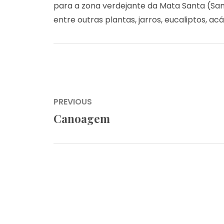
para a zona verdejante da Mata Santa (San
entre outras plantas, jarros, eucaliptos, acá
Navegação
PREVIOUS
de
Canoagem
Previous
artigos
post: