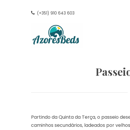
Skip
to
(+351) 910 643 603
content
AZORE
– AÇO
Passeio
Partindo da Quinta da Terça, o passeio des
caminhos secundários, ladeados por velhos