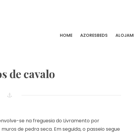
HOME
AZORESBEDS
ALOJAM
SBEDS – ALOJAMENTOS 
RES
s de cavalo
envolve-se na freguesia do Livramento por
 muros de pedra seca. Em seguida, o passeio segue